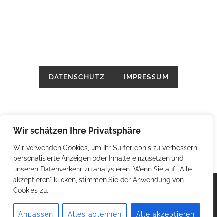
DATENSCHUTZ
IMPRESSUM
Wir schätzen Ihre Privatsphäre
Wir verwenden Cookies, um Ihr Surferlebnis zu verbessern,
personalisierte Anzeigen oder Inhalte einzusetzen und
unseren Datenverkehr zu analysieren. Wenn Sie auf „Alle
akzeptieren" klicken, stimmen Sie der Anwendung von
Cookies zu.
© 2026
Petra Nöbel (geb. Zinsberger)
. Alle Rechte vorbehalten.
Anpassen
Alles ablehnen
Alle akzeptieren
Thema von
Anders Norén
.